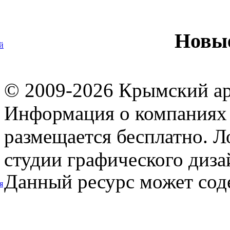
Новы
й
© 2009-2026 Крымский ар
Информация о компаниях 
размещается бесплатно. Л
студии графического диза
Данный ресурс может сод
я