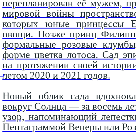
перепланирован её мужем, п
мировой войны пространство
которых юные принцессы Е
овощи. Позже принц Филипп 
формальные розовые клумбы,
форме цветка лотоса. Сад эп
на протяжении своей истори
летом 2020 и 2021 годов.
го
Новый облик сада вдохновл
вокруг Солнца — за восемь ле
узор, напоминающий лепестк
Пентаграммой Венеры или Роз