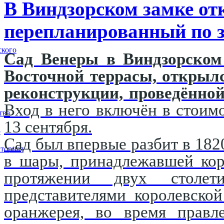
В Виндзорском замке от
перепланированный по з
ского
Сад Венеры в Виндзорском 
Восточной террасы, открыл
реконструкции, проведённой
Вход в него включён в стоимо
тва
13 сентября.
5
Сад был впервые разбит в 182
торная
в шары, принадлежавшей кор
протяжении двух столети
представителями королевско
оранжерея, во время правл