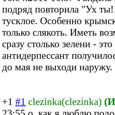
подряд повторила "Ух ты!!
тусклое. Особенно крымск
только слякоть. Иметь во
сразу столько зелени - эт
антидерпессант получилос
до мая не выходи наружу.
+1
#1
clezinka(clezinka)
(И
23:55
о, как я люблю подо