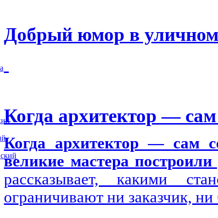
Добрый юмор в уличном
а
Когда архитектор — сам 
кий
ий
Когда архитектор — сам се
вский
великие мастера построили 
рассказывает, какими ста
ограничивают ни заказчик, ни