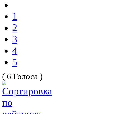
1
2
3
4
5
( 6 Голоса )