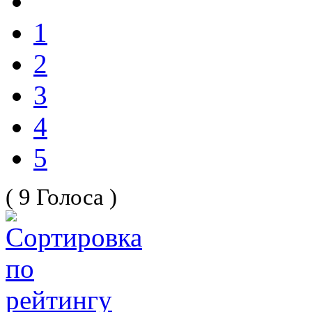
1
2
3
4
5
( 9 Голоса )