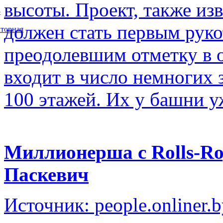
высоты. Проект, также изв
5
должен стать первым рук
торная
преодолевшим отметку в о
входит в число немногих
100 этажей. Их у башни у
Миллионерша с Rolls-Ro
Паскевич
Источник: people.onliner.