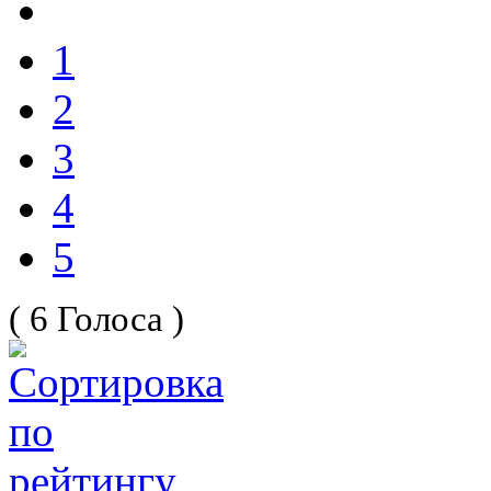
1
2
3
4
5
( 6 Голоса )