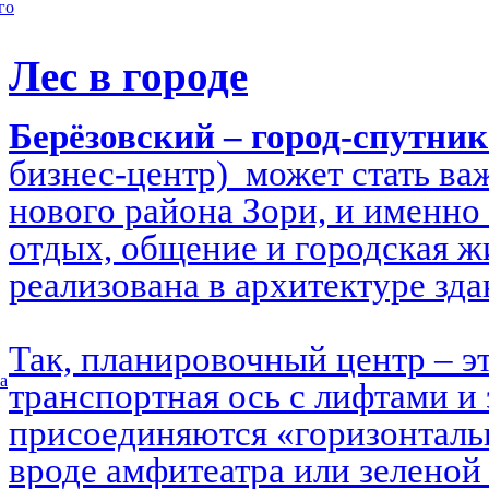
го
Лес в городе
Берёзовский – город-спутни
бизнес-центр) может стать в
нового района Зори, и именно 
отдых, общение и городская ж
реализована в архитектуре зд
Так, планировочный центр – э
а
транспортная ось с лифтами и 
присоединяются «горизонталь
вроде амфитеатра или зеленой