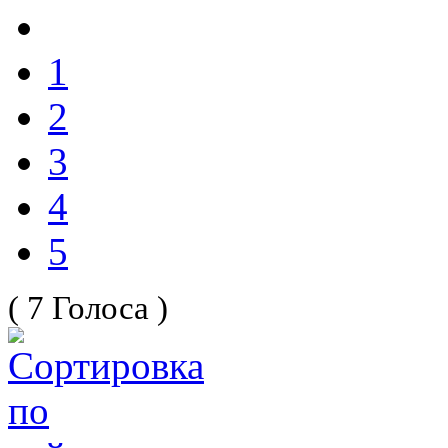
1
2
3
4
5
( 7 Голоса )