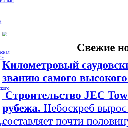
рожный
а
Свежие н
вская
я»
Километровый саудовски
званию самого высокого
ского
Строительство JEC Towe
рубежа.
Небоскреб вырос 
составляет почти полови
тва