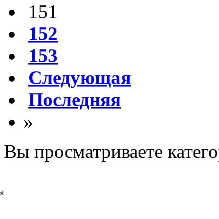
151
152
153
Следующая
Последняя
»
Вы просматриваете катег
ы