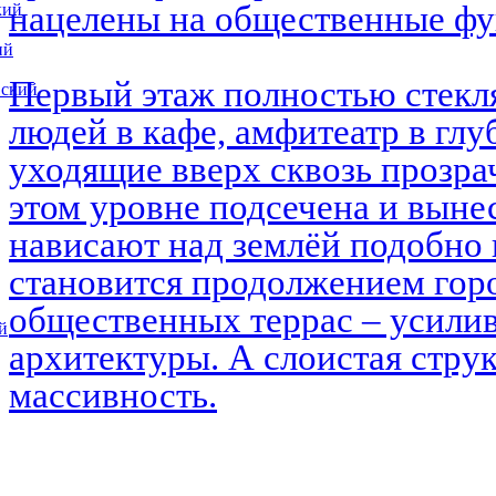
нацелены на общественные ф
кий
ий
Первый этаж полностью стекл
вский
людей в кафе, амфитеатр в глу
уходящие вверх сквозь прозра
этом уровне подсечена и выне
нависают над землёй подобно 
становится продолжением горо
общественных террас – усилив
й
архитектуры. А слоистая струк
массивность.