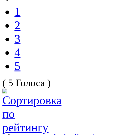
1
2
3
4
5
( 5 Голоса )