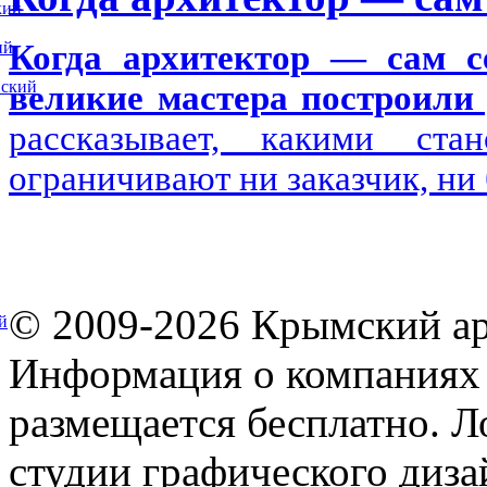
кий
ий
Когда архитектор — сам се
вский
великие мастера построили 
рассказывает, какими ста
ограничивают ни заказчик, ни
© 2009-2026 Крымский ар
й
Информация о компаниях 
размещается бесплатно. Л
студии графического диза