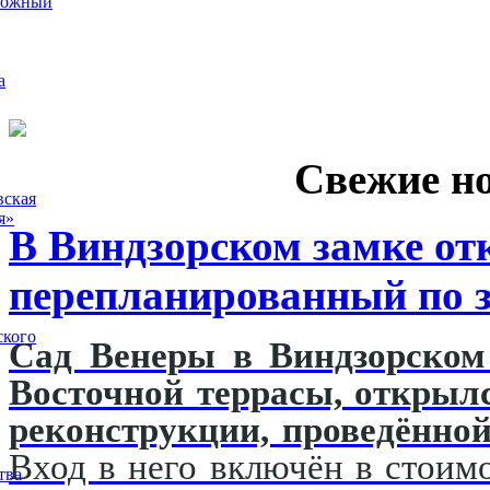
рожный
а
Свежие н
вская
я»
В Виндзорском замке от
перепланированный по з
ского
Сад Венеры в Виндзорском 
Восточной террасы, открыл
реконструкции, проведённой
Вход в него включён в стоимо
тва