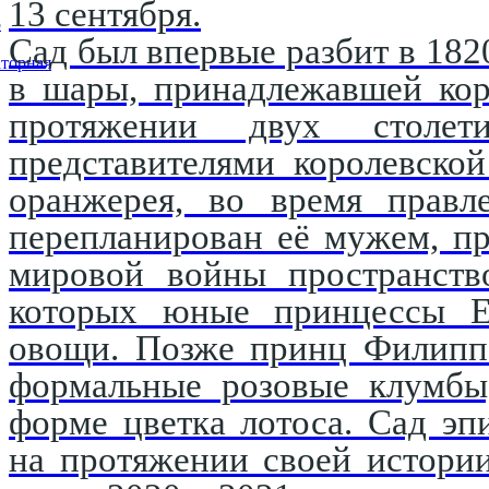
13 сентября.
5
Сад был впервые разбит в 182
торная
в шары, принадлежавшей кор
протяжении двух столети
представителями королевско
оранжерея, во время правл
перепланирован её мужем, п
мировой войны пространство
которых юные принцессы Е
овощи. Позже принц Филипп 
формальные розовые клумбы,
форме цветка лотоса. Сад эп
на протяжении своей истори