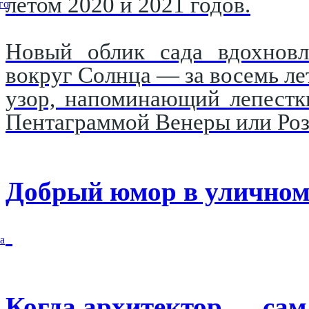
летом 2020 и 2021 годов.
го
Новый облик сада вдохновл
вокруг Солнца — за восемь ле
узор, напоминающий лепестк
Пентаграммой Венеры или Роз
Добрый юмор в уличном
а
Когда архитектор — сам 