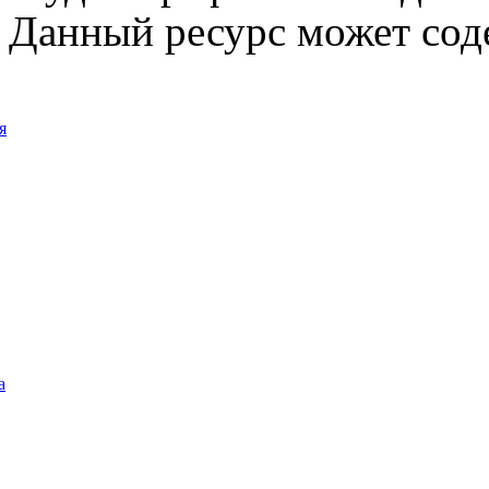
Данный ресурс может сод
я
а